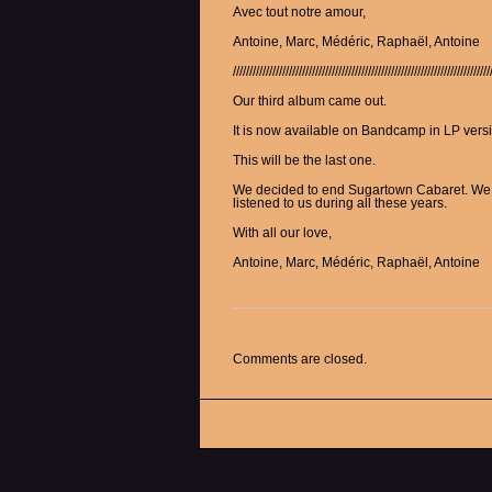
Avec tout notre amour,
Antoine, Marc, Médéric, Raphaël, Antoine
//////////////////////////////////////////////////////////////////////////////
Our third album came out.
It is now available on Bandcamp in LP versi
This will be the last one.
We decided to end Sugartown Cabaret. We t
listened to us during all these years.
With all our love,
Antoine, Marc, Médéric, Raphaël, Antoine
Comments are closed.